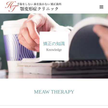
当院について∨
上顎前突
矯正の知識
下顎前突
Knowledge
ガミースマイル
顎変形症治療
矯正治療
MEAW THERAPY