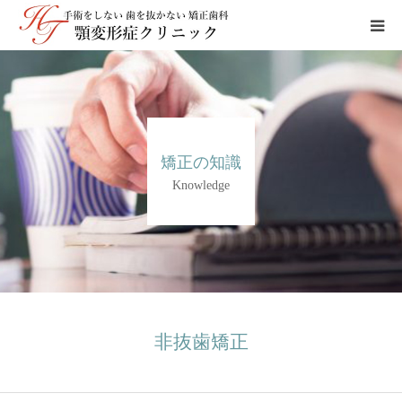
当院について∨
上顎前突
矯正の知識
下顎前突
Knowledge
ガミースマイル
顎変形症治療
矯正治療
非抜歯矯正